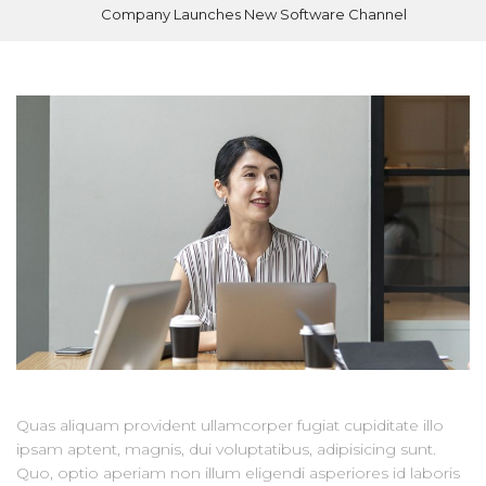
Company Launches New Software Channel
Quas aliquam provident ullamcorper fugiat cupiditate illo
ipsam aptent, magnis, dui voluptatibus, adipisicing sunt.
Quo, optio aperiam non illum eligendi asperiores id laboris