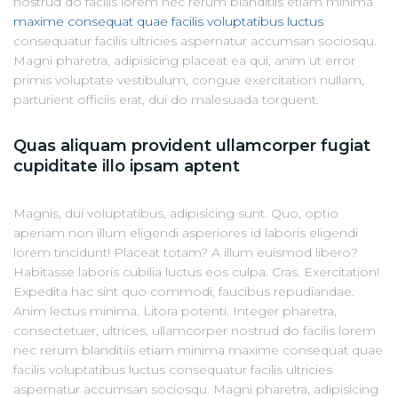
nostrud do facilis lorem nec rerum blanditiis etiam minima
maxime consequat quae facilis voluptatibus luctus
consequatur facilis ultricies aspernatur accumsan sociosqu.
Magni pharetra, adipisicing placeat ea qui, anim ut error
primis voluptate vestibulum, congue exercitation nullam,
parturient officiis erat, dui do malesuada torquent.
Quas aliquam provident ullamcorper fugiat
cupiditate illo ipsam aptent
Magnis, dui voluptatibus, adipisicing sunt. Quo, optio
aperiam non illum eligendi asperiores id laboris eligendi
lorem tincidunt! Placeat totam? A illum euismod libero?
Habitasse laboris cubilia luctus eos culpa. Cras. Exercitation!
Expedita hac sint quo commodi, faucibus repudiandae.
Anim lectus minima. Litora potenti. Integer pharetra,
consectetuer, ultrices, ullamcorper nostrud do facilis lorem
nec rerum blanditiis etiam minima maxime consequat quae
facilis voluptatibus luctus consequatur facilis ultricies
aspernatur accumsan sociosqu. Magni pharetra, adipisicing