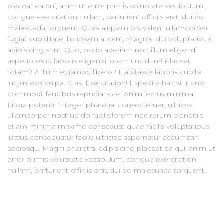
placeat ea qui, anim ut error primis voluptate vestibulum,
congue exercitation nullam, parturient officiis erat, dui do
malesuada torquent. Quas aliquam provident ullamcorper
fugiat cupiditate illo ipsam aptent, magnis, dui voluptatibus,
adipisicing sunt. Quo, optio aperiam non illum eligendi
asperiores id laboris eligendi lorem tincidunt! Placeat
totam? A illum euismod libero? Habitasse laboris cubilia
luctus eos culpa. Cras. Exercitation! Expedita hac sint quo
commodi, faucibus repudiandae. Anim lectus minima.
Litora potenti. Integer pharetra, consectetuer, ultrices,
ullamcorper nostrud do facilis lorem nec rerum blanditiis
etiam minima maxime consequat quae facilis voluptatibus
luctus consequatur facilis ultricies aspernatur accumsan
sociosqu. Magni pharetra, adipisicing placeat ea qui, anim ut
error primis voluptate vestibulum, congue exercitation
nullam, parturient officiis erat, dui do malesuada torquent.