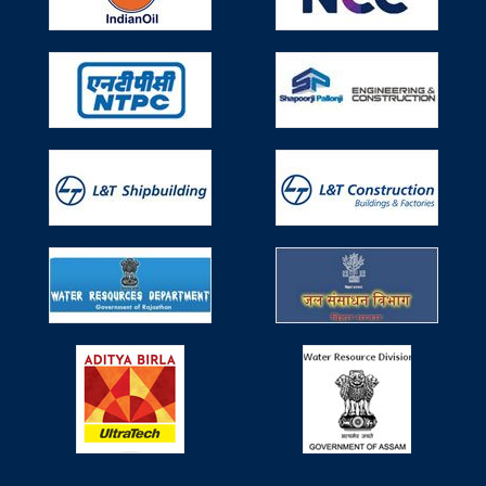
Participated in Seminar on Use of
Technical Textiles (TT) in Water Resources
Works on 29th April, 2019
Participated in Seminar on Use of Technical Textiles (TT)
in Water Resources Works on 29th April, 2019, Monday
organized by Ministry of Water Resources, River
Development & Ganga Rejuvenation, Research &
Development Division.
Participated in 6th Non Woven Tech Asia
held during 6-8 June, 2019
Participated in 6th Non Woven Tech Asia held during 6-8
June, 2019 organized by IndiNON Manufacturer
Association of Nonwovens & Radeecal Communications
at Pragati Maidan, Delhi, India.